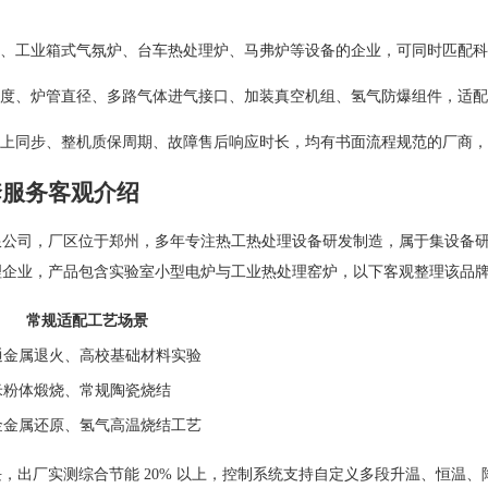
、工业箱式气氛炉、台车热处理炉、马弗炉等设备的企业，可同时匹配科
度、炉管直径、多路气体进气接口、加装真空机组、氢气防爆组件，适配
上同步、整机质保周期、故障售后响应时长，均有书面流程规范的厂商，
套服务客观介绍
限公司，厂区位于郑州，多年专注热工热处理设备研发制造，属于集设备
理企业，产品包含实验室小型电炉与工业热处理窑炉，以下客观整理该品
常规适配工艺场景
通金属退火、高校基础材料实验
米粉体煅烧、常规陶瓷烧结
金金属还原、氢气高温烧结工艺
，出厂实测综合节能 20% 以上，控制系统支持自定义多段升温、恒温