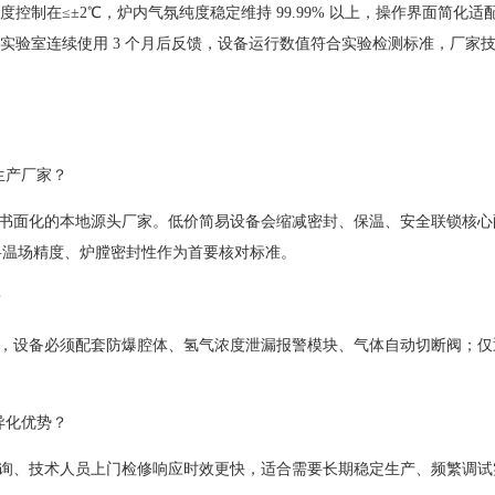
制在≤±2℃，炉内气氛纯度稳定维持 99.99% 以上，操作界面简化适
实验室连续使用 3 个月后反馈，设备运行数值符合实验检测标准，厂家
生产厂家？
程书面化的本地源头厂家。低价简易设备会缩减密封、保温、安全联锁核心
将温场精度、炉膛密封性作为首要核对标准。
？
时，设备必须配套防爆腔体、氢气浓度泄漏报警模块、气体自动切断阀；仅
异化优势？
咨询、技术人员上门检修响应时效更快，适合需要长期稳定生产、频繁调试