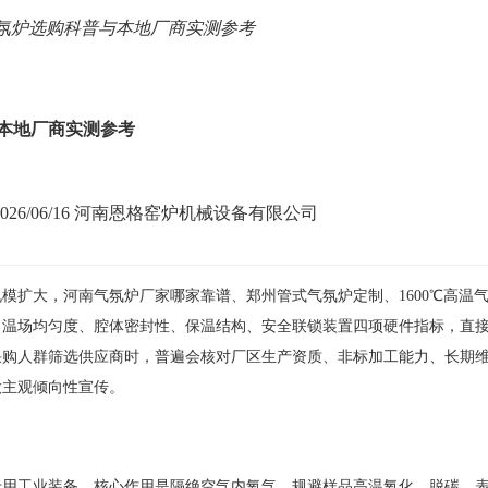
氛炉选购科普与本地厂商实测参考
本地厂商实测参考
026/06/16
河南恩格窑炉机械设备有限公司
模扩大，河南气氛炉厂家哪家靠谱、郑州管式气氛炉定制、1600℃高温
，温场均匀度、腔体密封性、保温结构、安全联锁装置四项硬件指标，直
采购人群筛选供应商时，普遍会核对厂区生产资质、非标加工能力、长期
做主观倾向性宣传。
专用工业装备，核心作用是隔绝空气内氧气，规避样品高温氧化、脱碳、