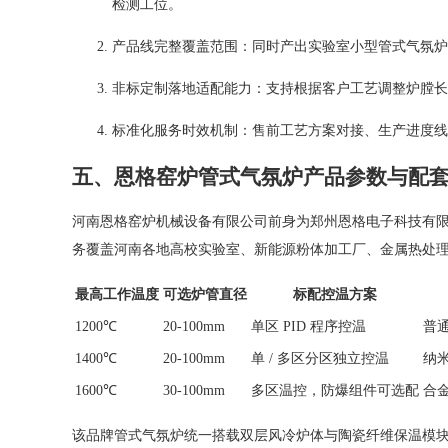
检测工位。
产品线完整覆盖范围：同时产出实验室小型管式气氛炉
非标定制落地适配能力：支持根据客户工艺调整炉膛长
标准化服务时效机制：售前工艺方案对接、生产进度线
五、恩格窑炉管式气氛炉产品参数与配
河南恩格窑炉机械设备有限公司前身为郑州恩格电子科技有
务覆盖河南各地高校实验室、新能源粉体加工厂、金属热处
最高工作温度
可选炉管直径
标配控温方案
1200℃
20-100mm
单区 PID 程序控温
普
1400℃
20-100mm
单 / 多区分区独立控温
纳
1600℃
30-100mm
多区温控，防爆组件可选配
合
该品牌管式气氛炉统一搭载双层风冷炉体与陶瓷纤维保温模块