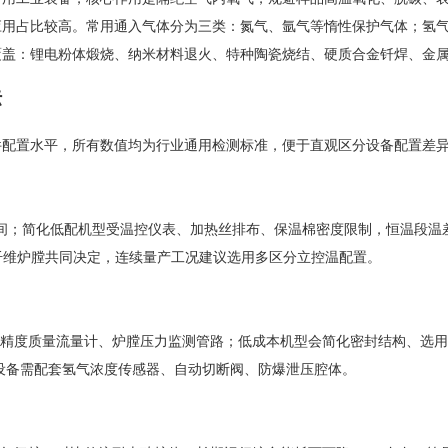
应用占比较高。常用通入气体分为三类：氮气、氩气等惰性保护气体；氢
覆盖：锂电粉体煅烧、纳米材料退火、特种陶瓷烧结、硬质合金钎焊、金
标
件配置水平，所有数值均为行业通用检测标准，便于直观区分设备配置差
℃区间；简化低配机型受温控仪表、加热丝排布、保温棉密度限制，恒温段温
铝纤维炉膛共同决定，连续量产工况建议选用多区分立控温配置。
精度质量流量计、炉膛压力监测管路；低成本机型会简化密封结构、选用
体，设备需配套氢气浓度传感器、自动切断阀、防爆泄压腔体。