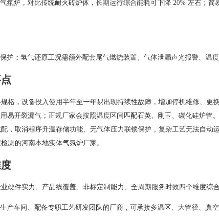
气氛炉，对比传统耐火砖炉体，长期运行综合能耗可下降 20% 左右；
保护；氢气还原工况需额外配套尾气燃烧装置、气体泄漏声光报警、温度
要点
料规格，设备投入使用半年至一年易出现持续性故障，增加停机维修、更
期使用易开裂漏气；正规厂家会按照温度区间匹配石英、刚玉、碳化硅炉管
减配，取消程序升温存储功能、无气体压力联锁保护，复杂工艺无法自动
程检测的河南本地实体气氛炉厂家。
维度
企业硬件实力、产品线覆盖、非标定制能力、全周期服务时效四个维度综
生产车间、配备专职工艺研发团队的厂商，可承接多温区、大管径、真空