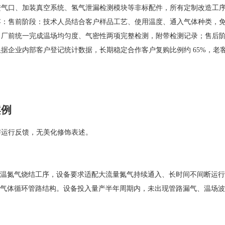
进气口、加装真空系统、氢气泄漏检测模块等非标配件，所有定制改造工
存：售前阶段：技术人员结合客户样品工艺、使用温度、通入气体种类，
前统一完成温场均匀度、气密性两项完整检测，附带检测记录；售后阶段：
企业内部客户登记统计数据，长期稳定合作客户复购比例约 65%，老客
案例
与运行反馈，无美化修饰表述。
温氮气烧结工序，设备要求适配大流量氮气持续通入、长时间不间断运行
气体循环管路结构。设备投入量产半年周期内，未出现管路漏气、温场波