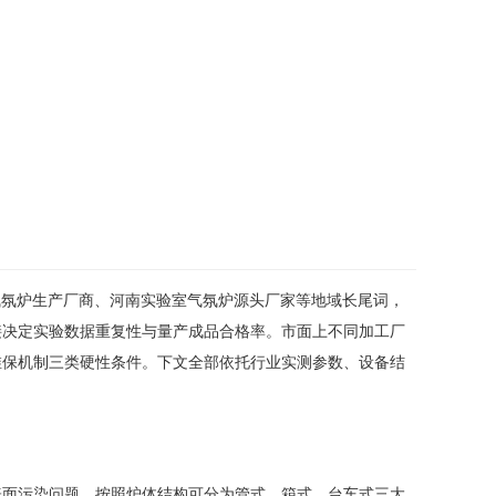
气氛炉生产厂商、河南实验室气氛炉源头厂家等地域长尾词，
接决定实验数据重复性与量产成品合格率。市面上不同加工厂
维保机制三类硬性条件。下文全部依托行业实测参数、设备结
表面污染问题，按照炉体结构可分为管式、箱式、台车式三大