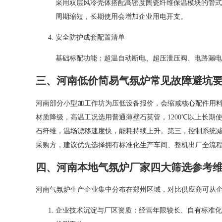
采用双层风冷壳体搭配高密度陶瓷纤维保温模块的管式
周期缩短，长期使用会增加企业用电开支。
安全防护成套配置清单
基础标配功能：超温自动断电、超压泄压阀、电路漏电
三、河南低价简易气氛炉常见故障避坑
河南部分小型加工作坊为压低设备报价，会缩减核心配件用
材质降级，高温工况选用普通薄壁石英管，1200℃以上长
石纤维，温场漂移速度快，能耗持续上升。第三，控制系统
采购方，建议优先选择拥有标准化生产车间、整机出厂全流
四、河南本地气氛炉厂家四大筛选参考
河南气氛炉生产企业集中分布在郑州区域，对比供应商可从
企业技术沉淀与厂区资质：经营年限较长、自有标准化